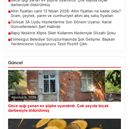
■
darbesiyle öldürülmüş
Altın fiyatları canlı 13 Nisan 2026: Altın fiyatları ne kadar oldu?
■
Gram, çeyrek, yarım ve cumhuriyet altını alış satış fiyatları
Türksat 3A Uydu Hizmetlerine Son Dönem Uyarısı: Kanal
■
Güncellemeleri Şart Halinde
Rapçi Keskin’e Klipte Silah Kullanımı Nedeniyle Gözaltı Şoku
■
Etimesgut Belediye Soruşturmasında Şok Gelişme: Başkan
■
Yardımcısının Uyuşturucu Testi Pozitif Çıktı
Güncel
Ağustos 9, 2026
Gece ışığı yanan ev şüphe uyandırdı. Çok sayıda bıçak
darbesiyle öldürülmüş