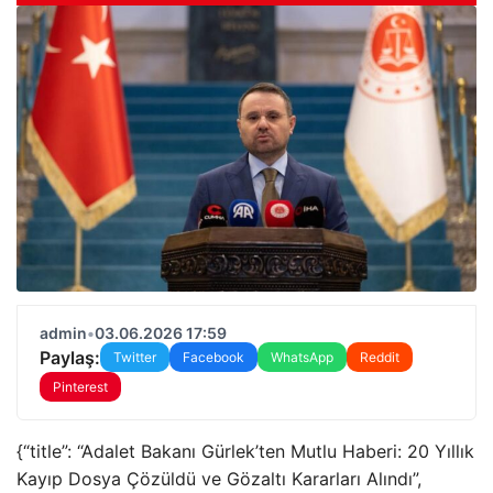
admin
•
03.06.2026 17:59
Paylaş:
Twitter
Facebook
WhatsApp
Reddit
Pinterest
{“title”: “Adalet Bakanı Gürlek’ten Mutlu Haberi: 20 Yıllık
Kayıp Dosya Çözüldü ve Gözaltı Kararları Alındı”,