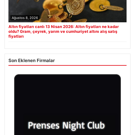
Ağustos 8, 2026
Altın fiyatları canlı 13 Nisan 2026: Altın fiyatları ne kadar
oldu? Gram, çeyrek, yarım ve cumhuriyet altını alış satış
fiyatları
Son Eklenen Firmalar