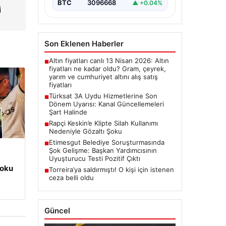
rol…
BTC
3096668
▲ +0.04%
i
Son Eklenen Haberler
Altın fiyatları canlı 13 Nisan 2026: Altın
■
fiyatları ne kadar oldu? Gram, çeyrek,
yarım ve cumhuriyet altını alış satış
fiyatları
Türksat 3A Uydu Hizmetlerine Son
■
Dönem Uyarısı: Kanal Güncellemeleri
Şart Halinde
Rapçi Keskin’e Klipte Silah Kullanımı
■
Nedeniyle Gözaltı Şoku
Etimesgut Belediye Soruşturmasında
■
Şok Gelişme: Başkan Yardımcısının
Uyuşturucu Testi Pozitif Çıktı
Şoku
Torreira’ya saldırmıştı! O kişi için istenen
■
ceza belli oldu
Güncel