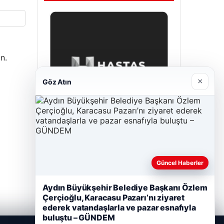
n.
×
Göz Atın
Prenses Night Club
Nisan 29, 2026
Güncel Haberler
Aydın Büyükşehir Belediye Başkanı Özlem
Çerçioğlu, Karacasu Pazarı’nı ziyaret
ederek vatandaşlarla ve pazar esnafıyla
buluştu – GÜNDEM