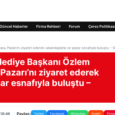
Güncel Haberler
Firma Rehberi
Forum
Çerez Politikas
asu Pazarı’nı ziyaret ederek vatandaşlarla ve pazar esnafıyla buluştu 
lediye Başkanı Özlem
Pazarı’nı ziyaret ederek
ar esnafıyla buluştu –
Paylaş:
 18:46
Twitter
Facebook
WhatsApp
Reddit
Pinte