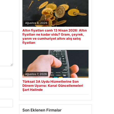
Ağustos 8, 2026
Altın fiyatları canlı 13 Nisan 2026: Altın
fiyatları ne kadar oldu? Gram, çeyrek,
yarım ve cumhuriyet altını alış satış
fiyatları
Ağustos 7, 2026
Türksat 3A Uydu Hizmetlerine Son
Dönem Uyarısı: Kanal Güncellemeleri
Şart Halinde
Son Eklenen Firmalar