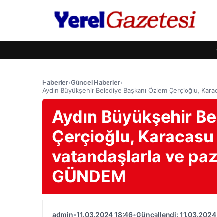
Haberler
›
Güncel Haberler
›
Aydın Büyükşehir Belediye Başkanı Özlem Çerçioğlu, Karac
Aydın Büyükşehir Be
Çerçioğlu, Karacasu 
vatandaşlarla ve paz
GÜNDEM
admin
•
11.03.2024 18:46
•
Güncellendi: 11.03.2024