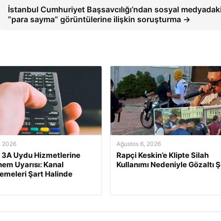
İstanbul Cumhuriyet Başsavcılığı’ndan sosyal medyadak
”para sayma” görüntülerine ilişkin soruşturma →
, 2026
Ağustos 6, 2026
 3A Uydu Hizmetlerine
Rapçi Keskin’e Klipte Silah
em Uyarısı: Kanal
Kullanımı Nedeniyle Gözaltı 
emeleri Şart Halinde