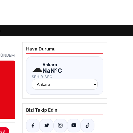
ı
Hava Durumu
– GÜNDEM
☁
Ankara
NaN°C
ŞEHIR SEÇ
Bizi Takip Edin
rest