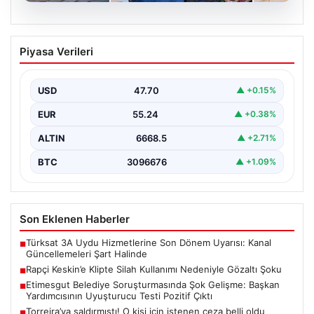
06.08.2026
Rapçi Keskin’e Klipte Silah Kullanımı
Piyasa Verileri
Nedeniyle Gözaltı Şoku
Sosyal medyada geniş çapta tanınan rapçi Yüşa Keskin,
gerçekleştirdiği klip çekimi sırasında silah kullanımı…
USD
47.70
▲ +0.15%
EUR
55.24
▲ +0.38%
ALTIN
6668.5
▲ +2.71%
BTC
3096676
▲ +1.09%
Son Eklenen Haberler
Türksat 3A Uydu Hizmetlerine Son Dönem Uyarısı: Kanal
■
Güncellemeleri Şart Halinde
Rapçi Keskin’e Klipte Silah Kullanımı Nedeniyle Gözaltı Şoku
■
Etimesgut Belediye Soruşturmasında Şok Gelişme: Başkan
■
Yardımcısının Uyuşturucu Testi Pozitif Çıktı
Torreira’ya saldırmıştı! O kişi için istenen ceza belli oldu
■