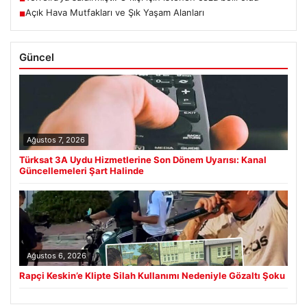
Açık Hava Mutfakları ve Şık Yaşam Alanları
■
Güncel
Ağustos 7, 2026
Türksat 3A Uydu Hizmetlerine Son Dönem Uyarısı: Kanal
Güncellemeleri Şart Halinde
Ağustos 6, 2026
Rapçi Keskin’e Klipte Silah Kullanımı Nedeniyle Gözaltı Şoku