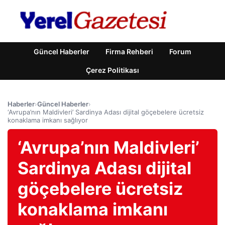
Güncel Haberler
Firma Rehberi
Forum
Çerez Politikası
Haberler
›
Güncel Haberler
›
‘Avrupa’nın Maldivleri’ Sardinya Adası dijital göçebelere ücretsiz
konaklama imkanı sağlıyor
‘Avrupa’nın Maldivleri’
Sardinya Adası dijital
göçebelere ücretsiz
konaklama imkanı