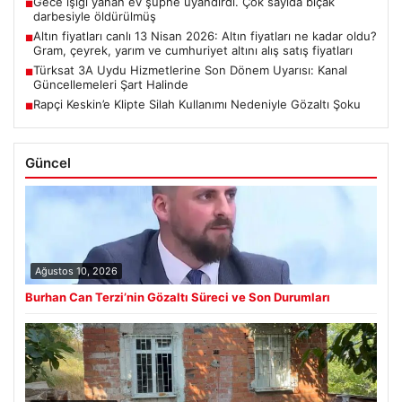
Gece ışığı yanan ev şüphe uyandırdı. Çok sayıda bıçak
■
darbesiyle öldürülmüş
Altın fiyatları canlı 13 Nisan 2026: Altın fiyatları ne kadar oldu?
■
Gram, çeyrek, yarım ve cumhuriyet altını alış satış fiyatları
Türksat 3A Uydu Hizmetlerine Son Dönem Uyarısı: Kanal
■
Güncellemeleri Şart Halinde
Rapçi Keskin’e Klipte Silah Kullanımı Nedeniyle Gözaltı Şoku
■
Güncel
Ağustos 10, 2026
Burhan Can Terzi’nin Gözaltı Süreci ve Son Durumları