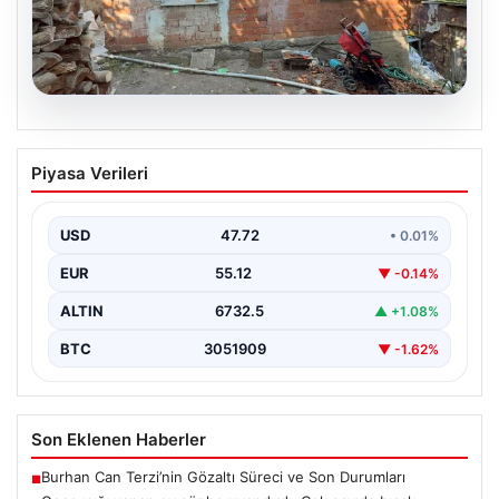
09.08.2026
Gece ışığı yanan ev şüphe uyandırdı.
Piyasa Verileri
Çok sayıda bıçak darbesiyle öldürülmüş
{“title”: “Yalnız Yaşayan Yaşlı Adamın Evinde Dehşet
Verici Katliam: Çok Sayıda Bıçak Darbesiyle Öldürüldü”,
USD
47.72
• 0.01%
…
EUR
55.12
▼ -0.14%
ALTIN
6732.5
▲ +1.08%
BTC
3051909
▼ -1.62%
Son Eklenen Haberler
Burhan Can Terzi’nin Gözaltı Süreci ve Son Durumları
■