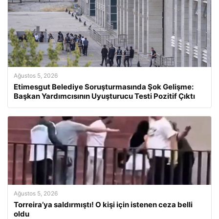
Ağustos 5, 2026
Etimesgut Belediye Soruşturmasında Şok Gelişme:
Başkan Yardımcısının Uyuşturucu Testi Pozitif Çıktı
Ağustos 5, 2026
Torreira’ya saldırmıştı! O kişi için istenen ceza belli
oldu