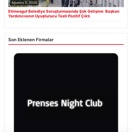
Ağustos 5, 2026
Etimesgut Belediye Soruşturmasında Şok Gelişme: Başkan
Yardımcısının Uyuşturucu Testi Pozitif Çıktı
Son Eklenen Firmalar