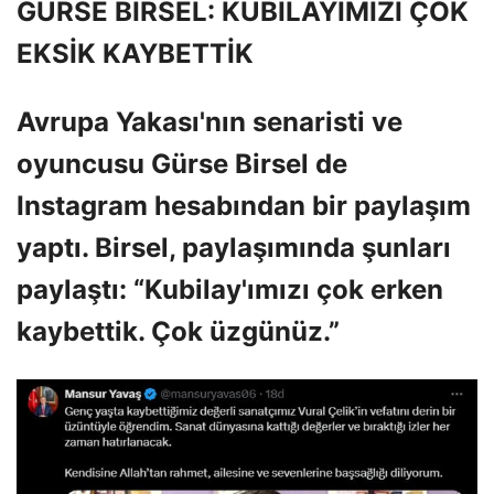
GÜRSE BİRSEL: KUBİLAYIMIZI ÇOK
EKSİK KAYBETTİK
Avrupa Yakası'nın senaristi ve
oyuncusu Gürse Birsel de
Instagram hesabından bir paylaşım
yaptı. Birsel, paylaşımında şunları
paylaştı: “Kubilay'ımızı çok erken
kaybettik. Çok üzgünüz.”