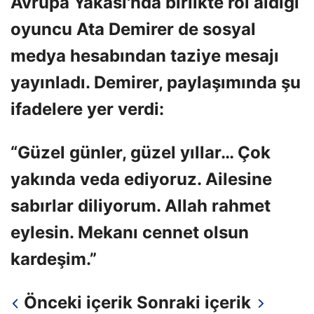
Avrupa Yakası'nda birlikte rol aldığı
oyuncu Ata Demirer de sosyal
medya hesabından taziye mesajı
yayınladı. Demirer, paylaşımında şu
ifadelere yer verdi:
“Güzel günler, güzel yıllar… Çok
yakında veda ediyoruz. Ailesine
sabırlar diliyorum. Allah rahmet
eylesin. Mekanı cennet olsun
kardeşim.”
Önceki içerik
Sonraki içerik