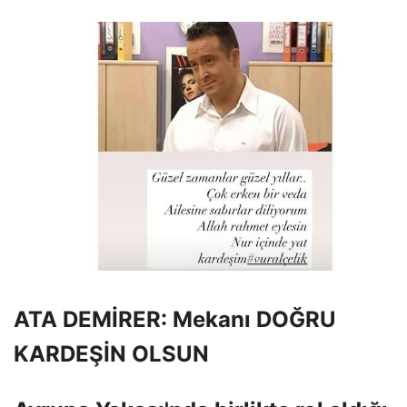
ATA DEMİRER: Mekanı DOĞRU
KARDEŞİN OLSUN