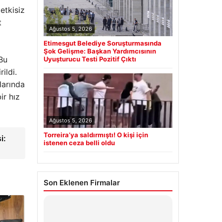
etkisiz
t
Ağustos 5, 2026
Etimesgut Belediye Soruşturmasında
Şok Gelişme: Başkan Yardımcısının
 Bu
Uyuşturucu Testi Pozitif Çıktı
ildi.
larında
ir hız
Ağustos 5, 2026
Torreira’ya saldırmıştı! O kişi için
i:
istenen ceza belli oldu
Son Eklenen Firmalar