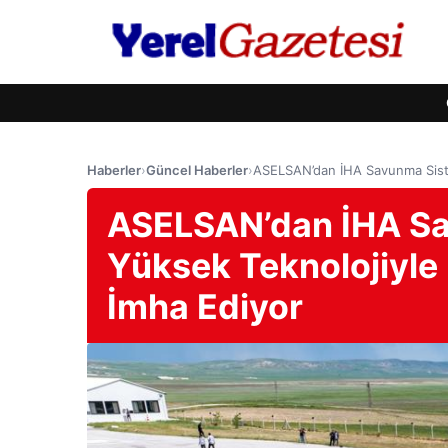
Haberler
›
Güncel Haberler
›
ASELSAN’dan İHA Savunma Siste
ASELSAN’dan İHA S
Yüksek Teknolojiyle 
İmha Ediyor