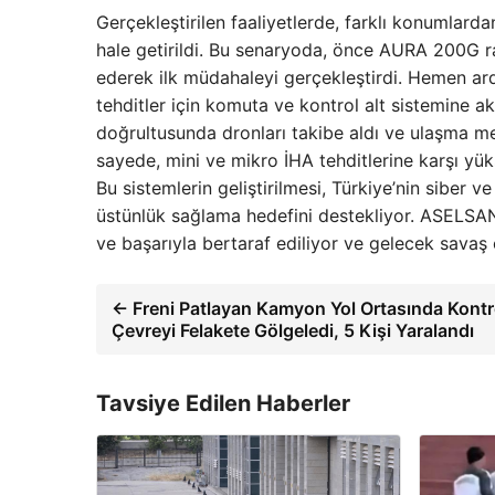
Gerçekleştirilen faaliyetlerde, farklı konumlarda
hale getirildi. Bu senaryoda, önce AURA 200G r
ederek ilk müdahaleyi gerçekleştirdi. Hemen ard
tehditler için komuta ve kontrol alt sistemine 
doğrultusunda dronları takibe aldı ve ulaşma mes
sayede, mini ve mikro İHA tehditlerine karşı yük
Bu sistemlerin geliştirilmesi, Türkiye’nin siber v
üstünlük sağlama hedefini destekliyor. ASELSAN’ı
ve başarıyla bertaraf ediliyor ve gelecek savaş o
← Freni Patlayan Kamyon Yol Ortasında Kontr
Çevreyi Felakete Gölgeledi, 5 Kişi Yaralandı
Tavsiye Edilen Haberler