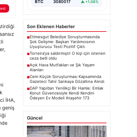
BTC
3080017
▲ +1.08%
rest
tirdiği
Son Eklenen Haberler
sansız
Etimesgut Belediye Soruşturmasında
■
li
Şok Gelişme: Başkan Yardımcısının
Uyuşturucu Testi Pozitif Çıktı
er,
Torreira’ya saldırmıştı! O kişi için istenen
■
ceza belli oldu
Açık Hava Mutfakları ve Şık Yaşam
■
Alanları
Cem Küçük Soruşturması Kapsamında
■
Gazeteci Tahir Sarıkaya Gözaltına Alındı
mi
DAP Yapı’dan Yenilikçi Bir Hamle: Emlak
■
k
Konut Güvencesiyle Kendi Kendini
Ödeyen Ev Modeli Ataşehir 173
ci İHA,
u geniş
iği
Güncel
inde