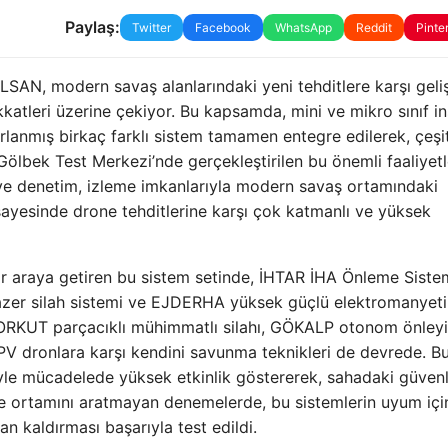
Paylaş:
Twitter
Facebook
WhatsApp
Reddit
Pinte
SAN, modern savaş alanlarındaki yeni tehditlere karşı geliş
atleri üzerine çekiyor. Bu kapsamda, mini ve mikro sınıf in
rlanmış birkaç farklı sistem tamamen entegre edilerek, çeşit
ölbek Test Merkezi’nde gerçekleştirilen bu önemli faaliyetl
ü ve denetim, izleme imkanlarıyla modern savaş ortamındaki
 sayesinde drone tehditlerine karşı çok katmanlı ve yüksek
r araya getiren bu sistem setinde, İHTAR İHA Önleme Siste
zer silah sistemi ve EJDERHA yüksek güçlü elektromanyeti
, KORKUT parçacıklı mühimmatlı silahı, GÖKALP otonom önleyi
FPV dronlara karşı kendini savunma teknikleri de devrede. B
riyle mücadelede yüksek etkinlik göstererek, sahadaki güvenl
le ortamını aratmayan denemelerde, bu sistemlerin uyum iç
an kaldırması başarıyla test edildi.