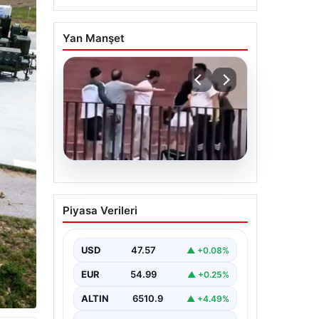
Yan Manşet
05.08.2026
Torreira’ya saldırmıştı! O
Piyasa Verileri
kişi için istenen ceza
belli oldu
USD
47.57
▲ +0.08%
EUR
54.99
▲ +0.25%
ALTIN
6510.9
▲ +4.49%