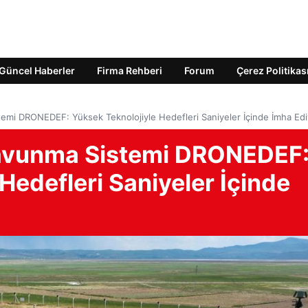
Güncel Haberler
Firma Rehberi
Forum
Çerez Politikas
mi DRONEDEF: Yüksek Teknolojiyle Hedefleri Saniyeler İçinde İmha Edi
avunma Sistemi DRONEDEF
Hedefleri Saniyeler İçinde