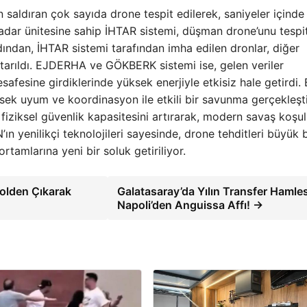
n saldıran çok sayıda drone tespit edilerek, saniyeler içinde 
adar ünitesine sahip İHTAR sistemi, düşman drone’unu tespi
ından, İHTAR sistemi tarafından imha edilen dronlar, diğer
aktarıldı. EJDERHA ve GÖKBERK sistemi ise, gelen veriler
afesine girdiklerinde yüksek enerjiyle etkisiz hale getirdi.
sek uyum ve koordinasyon ile etkili bir savunma gerçekleştir
e fiziksel güvenlik kapasitesini artırarak, modern savaş koşul
n yenilikçi teknolojileri sayesinde, drone tehditleri büyük b
rtamlarına yeni bir soluk getiriliyor.
olden Çıkarak
Galatasaray’da Yılın Transfer Hamles
Napoli’den Anguissa Affı! →