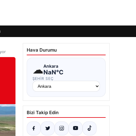
ı
Hava Durumu
yor
:
☁
Ankara
NaN°C
ŞEHIR SEÇ
Bizi Takip Edin