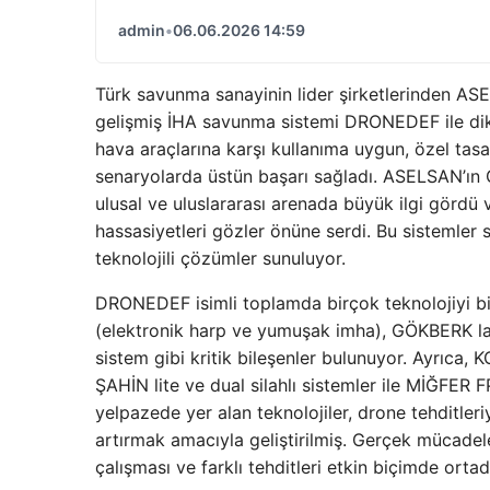
admin
•
06.06.2026 14:59
Türk savunma sanayinin lider şirketlerinden ASEL
gelişmiş İHA savunma sistemi DRONEDEF ile dikk
hava araçlarına karşı kullanıma uygun, özel tasa
senaryolarda üstün başarı sağladı. ASELSAN’ın G
ulusal ve uluslararası arenada büyük ilgi görd
hassasiyetleri gözler önüne serdi. Bu sistemler
teknolojili çözümler sunuluyor.
DRONEDEF isimli toplamda birçok teknolojiyi bi
(elektronik harp ve yumuşak imha), GÖKBERK la
sistem gibi kritik bileşenler bulunuyor. Ayrıca
ŞAHİN lite ve dual silahlı sistemler ile MİĞFER 
yelpazede yer alan teknolojiler, drone tehditle
artırmak amacıyla geliştirilmiş. Gerçek mücade
çalışması ve farklı tehditleri etkin biçimde ortad