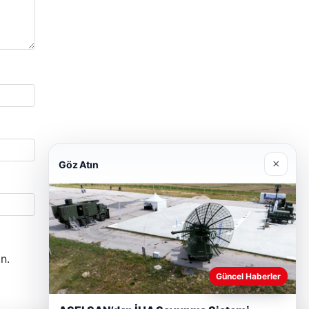
×
Göz Atın
n.
Güncel Haberler