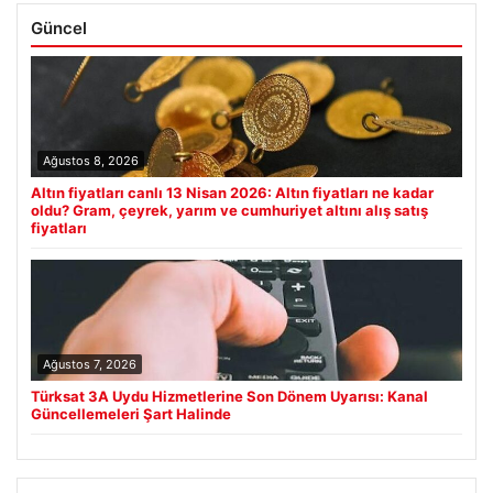
Güncel
Ağustos 8, 2026
Altın fiyatları canlı 13 Nisan 2026: Altın fiyatları ne kadar
oldu? Gram, çeyrek, yarım ve cumhuriyet altını alış satış
fiyatları
Ağustos 7, 2026
Türksat 3A Uydu Hizmetlerine Son Dönem Uyarısı: Kanal
Güncellemeleri Şart Halinde