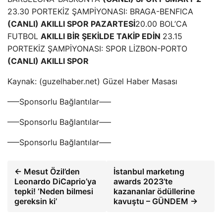
23.30 PORTEKİZ ŞAMPİYONASI: BRAGA-BENFICA
(CANLI) AKILLI SPOR
PAZARTESİ
20.00 BOL’CA
FUTBOL
AKILLI BİR ŞEKİLDE TAKİP EDİN
23.15
PORTEKİZ ŞAMPİYONASI: SPOR LİZBON-PORTO
(CANLI) AKILLI SPOR
Kaynak: (guzelhaber.net) Güzel Haber Masası
—–Sponsorlu Bağlantılar—–
—–Sponsorlu Bağlantılar—–
—–Sponsorlu Bağlantılar—–
← Mesut Özil’den
İstanbul marketıng
Leonardo DiCaprio’ya
awards 2023’te
tepki! ‘Neden bilmesi
kazananlar ödüllerine
gereksin ki’
kavuştu – GÜNDEM →