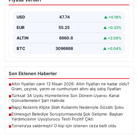
Dönem Uyarısı: Kanal Güncellemeleri
Şart Halinde
USD
47.74
▲ +0.18%
Türksat 3A uydusu, uzun yıllar boyunca Türkiye’nin
televizyon ve iletişim altyapısında önemli bir rol…
EUR
55.25
▲ +0.32%
ALTIN
6660.6
▲ +2.59%
BTC
3096668
▲ +0.04%
Son Eklenen Haberler
Altın fiyatları canlı 13 Nisan 2026: Altın fiyatları ne kadar oldu?
■
Gram, çeyrek, yarım ve cumhuriyet altını alış satış fiyatları
Türksat 3A Uydu Hizmetlerine Son Dönem Uyarısı: Kanal
■
Güncellemeleri Şart Halinde
Rapçi Keskin’e Klipte Silah Kullanımı Nedeniyle Gözaltı Şoku
■
Etimesgut Belediye Soruşturmasında Şok Gelişme: Başkan
■
Yardımcısının Uyuşturucu Testi Pozitif Çıktı
Torreira’ya saldırmıştı! O kişi için istenen ceza belli oldu
■