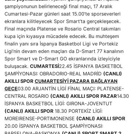
şampiyonunun belirleneceği final maçı, 17 Aralık
Cumartesi-Pazar günleri saat 15.00’te sporseverleri
ekranlara kilitleyecek Spor Smart’ta gerçekleşecek.
Final maçında Platense ve Rosario Central takımları
kupa için kıyasıya mücadele edecek. Bu muhteşem
finalin yanı sıra İspanya Basketbol Ligi ve Portekiz
Ligi’nin devam eden maçları da D-Smart 77 kanalının
Spor Smart ve D-Smart GO ekranlarında izleyiciyle
buluşacak.
CUMARTESİ
22.45 İSPANYA BASKETBOL
ŞAMPİYONASI: OBRADORIO-REAL MADRİD
(CANLI)
AKILLI SPOR
CUMARTESİYİ PAZARA BAĞLAYAN
GECE
03.00 ARJANTİN LİGİ FİNAL MAÇI: PLATENSE-
CENTRAL ROSARIO
(CANLI) AKILLI SPOR
PAZAR
14.30
İSPANYA BASKETBOL LİGİ: GIRONA-JOVENTUT
(CANLI) AKILLI SPOR
18.30 PORTEKİZ LİGİ:
MOREIRENSE-PORTIMONENSE
(CANLI) AKILLI SPOR
20.00 İSPANYA BASKETBOL ŞAMPİYONASI:
BARSELONA-BASKONYA
(CANLI) SPORT SMART 2