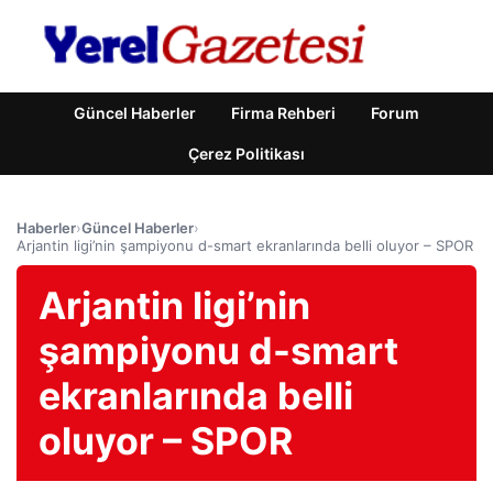
Güncel Haberler
Firma Rehberi
Forum
Çerez Politikası
Haberler
›
Güncel Haberler
›
Arjantin ligi’nin şampiyonu d-smart ekranlarında belli oluyor – SPOR
Arjantin ligi’nin
şampiyonu d-smart
ekranlarında belli
oluyor – SPOR