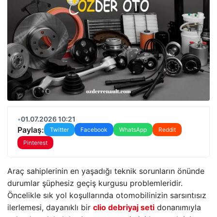
•
01.07.2026 10:21
Paylaş:
Twitter
Facebook
WhatsApp
Reddit
Pinterest
Araç sahiplerinin en yaşadığı teknik sorunların önünde
durumlar şüphesiz geçiş kurgusu problemleridir.
Öncelikle sık yol koşullarında otomobilinizin sarsıntısız
ilerlemesi, dayanıklı bir
clio debriyaj seti
donanımıyla