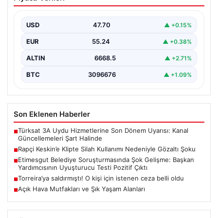
Nedeniyle Gözaltı Şoku
Sosyal medyada geniş çapta tanınan rapçi Yüşa Keskin,
gerçekleştirdiği klip çekimi sırasında silah kullanımı…
USD
47.70
▲ +0.15%
EUR
55.24
▲ +0.38%
ALTIN
6668.5
▲ +2.71%
BTC
3096676
▲ +1.09%
Son Eklenen Haberler
Türksat 3A Uydu Hizmetlerine Son Dönem Uyarısı: Kanal
■
Güncellemeleri Şart Halinde
Rapçi Keskin’e Klipte Silah Kullanımı Nedeniyle Gözaltı Şoku
■
Etimesgut Belediye Soruşturmasında Şok Gelişme: Başkan
■
Yardımcısının Uyuşturucu Testi Pozitif Çıktı
Torreira’ya saldırmıştı! O kişi için istenen ceza belli oldu
■
Açık Hava Mutfakları ve Şık Yaşam Alanları
■