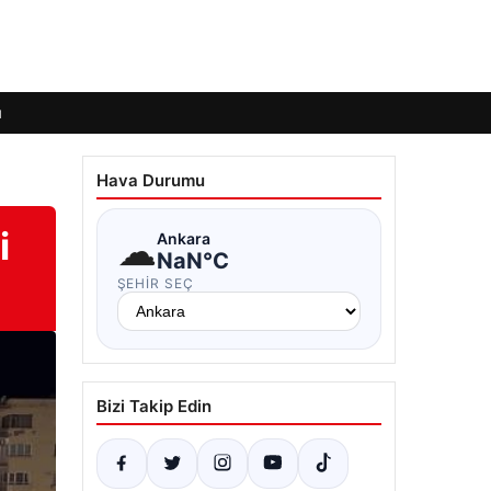
ı
Hava Durumu
i
☁
Ankara
NaN°C
ŞEHIR SEÇ
Bizi Takip Edin