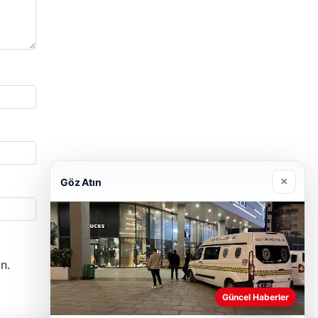
×
Göz Atın
n.
Güncel Haberler