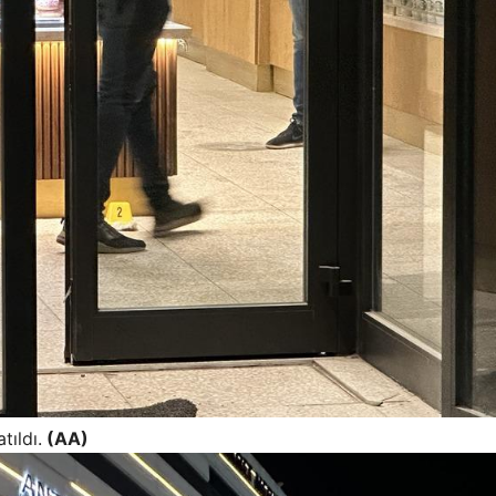
tıldı.
(AA)