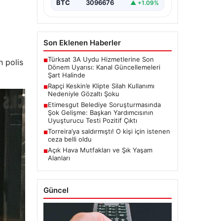
BTC
3096676
▲ +1.09%
Son Eklenen Haberler
Türksat 3A Uydu Hizmetlerine Son
n polis
■
Dönem Uyarısı: Kanal Güncellemeleri
Şart Halinde
Rapçi Keskin’e Klipte Silah Kullanımı
■
Nedeniyle Gözaltı Şoku
Etimesgut Belediye Soruşturmasında
■
Şok Gelişme: Başkan Yardımcısının
Uyuşturucu Testi Pozitif Çıktı
Torreira’ya saldırmıştı! O kişi için istenen
■
ceza belli oldu
Açık Hava Mutfakları ve Şık Yaşam
■
Alanları
Güncel