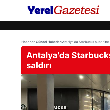
Haberler
›
Güncel Haberler
›
Antalya'da Starbucks şubesine m
Antalya'da Starbucks
saldırı