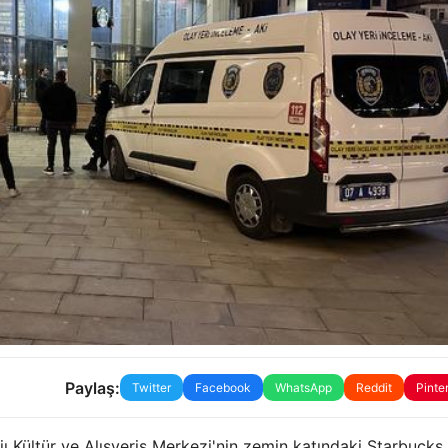
Paylaş:
Twitter
Facebook
WhatsApp
Reddit
Pinte
 Kültür ve Alışveriş Merkezi'nin zemin katındaki Starbucks