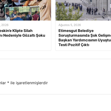
, 2026
Ağustos 5, 2026
skin’e Klipte Silah
Etimesgut Belediye
mı Nedeniyle Gözaltı Şoku
Soruşturmasında Şok Gelişm
Başkan Yardımcısının Uyuşt
Testi Pozitif Çıktı
nlar
*
ile işaretlenmişlerdir