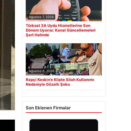
Ağustos 7, 2026
Türksat 3A Uydu Hizmetlerine Son
Dönem Uyarısı: Kanal Güncellemeleri
Şart Halinde
Ağustos 6, 2026
Rapçi Keskin’e Klipte Silah Kullanımı
Nedeniyle Gözaltı Şoku
Son Eklenen Firmalar