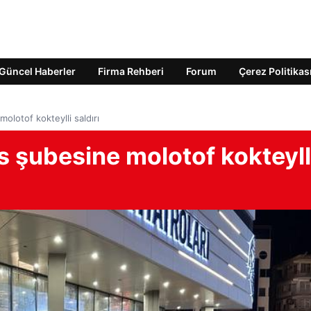
Güncel Haberler
Firma Rehberi
Forum
Çerez Politikas
olotof kokteylli saldırı
 şubesine molotof kokteyll