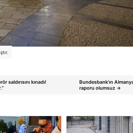
tır.
ör saldırısını kınadı!
Bundesbank'ın Almany
.”
raporu olumsuz →