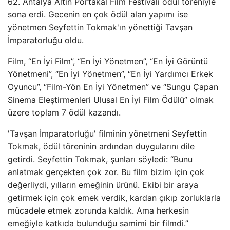
62. Antalya Altın Portakal Film Festivali ödül töreniyle
sona erdi. Gecenin en çok ödül alan yapımı ise
yönetmen Seyfettin Tokmak'ın yönettiği Tavşan
İmparatorluğu oldu.
Film, “En İyi Film”, “En İyi Yönetmen”, “En İyi Görüntü
Yönetmeni”, “En İyi Yönetmen”, “En İyi Yardımcı Erkek
Oyuncu”, “Film-Yön En İyi Yönetmen” ve “Sungu Çapan
Sinema Eleştirmenleri Ulusal En İyi Film Ödülü” olmak
üzere toplam 7 ödül kazandı.
'Tavşan İmparatorluğu' filminin yönetmeni Seyfettin
Tokmak, ödül töreninin ardından duygularını dile
getirdi. Seyfettin Tokmak, şunları söyledi: “Bunu
anlatmak gerçekten çok zor. Bu film bizim için çok
değerliydi, yılların emeğinin ürünü. Ekibi bir araya
getirmek için çok emek verdik, kardan çıkıp zorluklarla
mücadele etmek zorunda kaldık. Ama herkesin
emeğiyle katkıda bulunduğu samimi bir filmdi.”