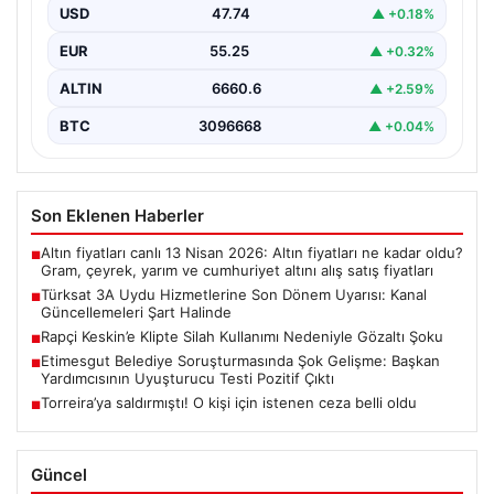
USD
47.74
▲ +0.18%
Türksat 3A uydusu, uzun yıllar boyunca Türkiye’nin
televizyon ve iletişim altyapısında önemli bir rol…
EUR
55.25
▲ +0.32%
ALTIN
6660.6
▲ +2.59%
BTC
3096668
▲ +0.04%
Son Eklenen Haberler
Altın fiyatları canlı 13 Nisan 2026: Altın fiyatları ne kadar oldu?
■
Gram, çeyrek, yarım ve cumhuriyet altını alış satış fiyatları
Türksat 3A Uydu Hizmetlerine Son Dönem Uyarısı: Kanal
■
Güncellemeleri Şart Halinde
Rapçi Keskin’e Klipte Silah Kullanımı Nedeniyle Gözaltı Şoku
■
Etimesgut Belediye Soruşturmasında Şok Gelişme: Başkan
■
Yardımcısının Uyuşturucu Testi Pozitif Çıktı
Torreira’ya saldırmıştı! O kişi için istenen ceza belli oldu
■
Güncel