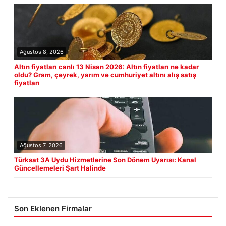
Ağustos 8, 2026
Altın fiyatları canlı 13 Nisan 2026: Altın fiyatları ne kadar
oldu? Gram, çeyrek, yarım ve cumhuriyet altını alış satış
fiyatları
Ağustos 7, 2026
Türksat 3A Uydu Hizmetlerine Son Dönem Uyarısı: Kanal
Güncellemeleri Şart Halinde
Son Eklenen Firmalar