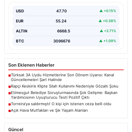
Sosyal medyada geniş çapta tanınan rapçi Yüşa Keskin,
gerçekleştirdiği klip çekimi sırasında silah kullanımı…
USD
47.70
▲ +0.15%
EUR
55.24
▲ +0.38%
ALTIN
6668.5
▲ +2.71%
BTC
3096676
▲ +1.09%
Son Eklenen Haberler
Türksat 3A Uydu Hizmetlerine Son Dönem Uyarısı: Kanal
■
Güncellemeleri Şart Halinde
Rapçi Keskin’e Klipte Silah Kullanımı Nedeniyle Gözaltı Şoku
■
Etimesgut Belediye Soruşturmasında Şok Gelişme: Başkan
■
Yardımcısının Uyuşturucu Testi Pozitif Çıktı
Torreira’ya saldırmıştı! O kişi için istenen ceza belli oldu
■
Açık Hava Mutfakları ve Şık Yaşam Alanları
■
Güncel