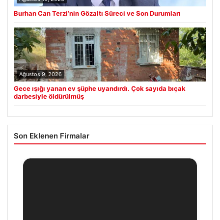
Burhan Can Terzi’nin Gözaltı Süreci ve Son Durumları
Ağustos 9, 2026
Gece ışığı yanan ev şüphe uyandırdı. Çok sayıda bıçak
darbesiyle öldürülmüş
Son Eklenen Firmalar