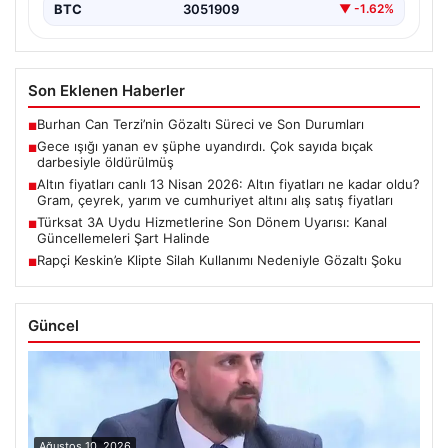
BTC
3051909
▼ -1.62%
Son Eklenen Haberler
Burhan Can Terzi’nin Gözaltı Süreci ve Son Durumları
■
Gece ışığı yanan ev şüphe uyandırdı. Çok sayıda bıçak
■
darbesiyle öldürülmüş
Altın fiyatları canlı 13 Nisan 2026: Altın fiyatları ne kadar oldu?
■
Gram, çeyrek, yarım ve cumhuriyet altını alış satış fiyatları
Türksat 3A Uydu Hizmetlerine Son Dönem Uyarısı: Kanal
■
Güncellemeleri Şart Halinde
Rapçi Keskin’e Klipte Silah Kullanımı Nedeniyle Gözaltı Şoku
■
Güncel
Ağustos 10, 2026